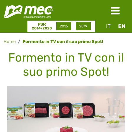
Skip to main content
PSR
IT
EN
2016
2019
2014/2020
Home
Formento in TV con il suo primo Spot!
Formento in TV con il
suo primo Spot!