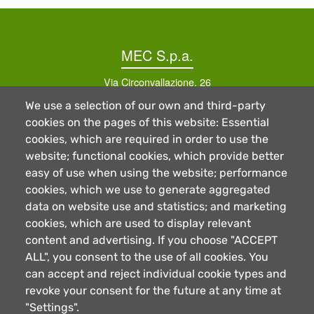
MEC S.p.a.
Via Circonvallazione, 26
12040 Montanera (CN) - Italy
We use a selection of our own and third-party
Tel. +39 0171798206
- Fax. +39 01711723123
cookies on the pages of this website: Essential
Email: info@carnimec.it
cookies, which are required in order to use the
C.F./P.iva: 02119590046 - REA 155446 C.C.I.A.A.
website; functional cookies, which provide better
easy of use when using the website; performance
Information
cookies, which we use to generate aggregated
data on website use and statistics; and marketing
Company
cookies, which are used to display relevant
Certifications
content and advertising. If you choose "ACCEPT
News
ALL", you consent to the use of all cookies. You
Reserved Area
can accept and reject individual cookie types and
Careers
revoke your consent for the future at any time at
Contacts
"Settings".